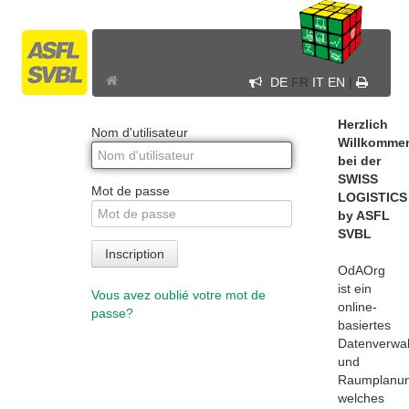
DE
FR
IT
EN
|
Herzlich
Nom d'utilisateur
Willkomme
bei der
SWISS
Mot de passe
LOGISTICS
by ASFL
SVBL
Inscription
OdAOrg
ist ein
Vous avez oublié votre mot de
online-
passe?
basiertes
Datenverwal
und
Raumplanu
welches