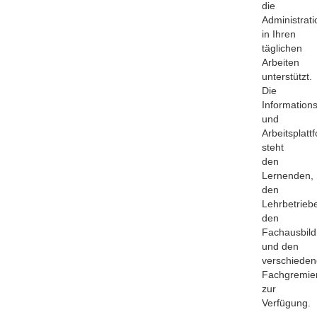
die
Administrati
in Ihren
täglichen
Arbeiten
unterstützt.
Die
Informations
und
Arbeitsplatt
steht
den
Lernenden,
den
Lehrbetrieb
den
Fachausbild
und den
verschiede
Fachgremie
zur
Verfügung.