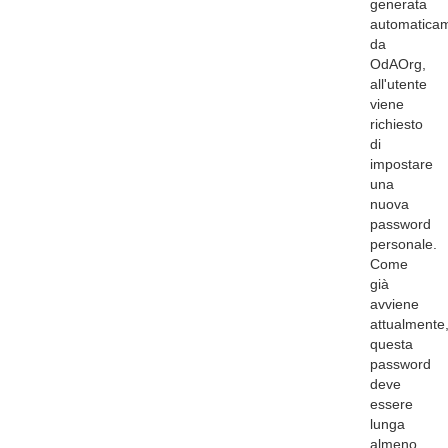
generata
automatica
da
OdAOrg,
all'utente
viene
richiesto
di
impostare
una
nuova
password
personale.
Come
già
avviene
attualmente
questa
password
deve
essere
lunga
almeno