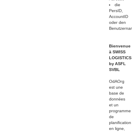
die
PersID,
AccountID
oder den
Benutzerna
Bienvenue
à SWISS
LOGISTICS
by ASFL
SVBL
OdAOrg
est une
base de
données
et un
programme
de
planification
en ligne,