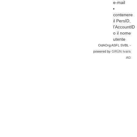
e-mail
contenere
il PersID,
l'AccountID
o il nome
utente
OdAOrg ASFL SVBL -
powered by
GRÜN Ivaris
AG