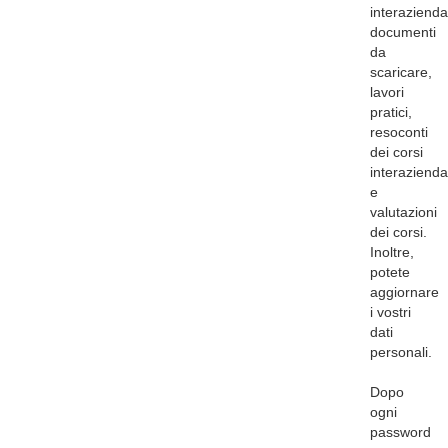
interaziendal
documenti
da
scaricare,
lavori
pratici,
resoconti
dei corsi
interaziendal
e
valutazioni
dei corsi.
Inoltre,
potete
aggiornare
i vostri
dati
personali.
Dopo
ogni
password