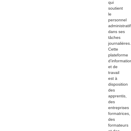
qui
soutient
le
personnel
administratif
dans ses
tâches
journalières.
Cette
plateforme
d’informatio
et de
travail
est à
disposition
des
apprentis,
des
entreprises
formatrices,
des
formateurs