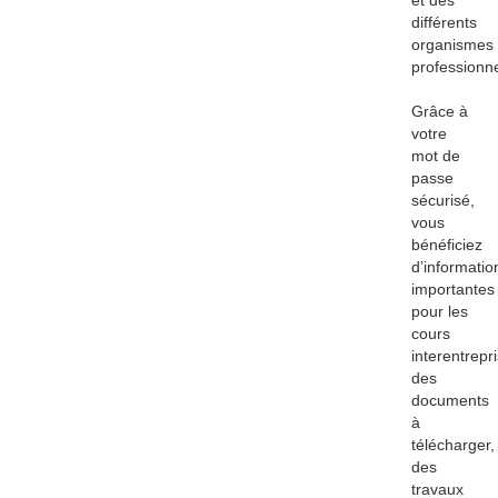
et des
différents
organismes
professionne
Grâce à
votre
mot de
passe
sécurisé,
vous
bénéficiez
d’informatio
importantes
pour les
cours
interentrepr
des
documents
à
télécharger,
des
travaux