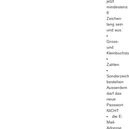
jetzt
mindestens
8
Zeichen
lang sein
und aus:
Gross-
und
Kleinbuchst
Zahlen
Sonderzeic
bestehen
Ausserdem
darf das
neue
Passwort
NICHT:
die E-
Mail-
Adresse