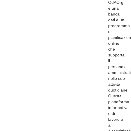
OdAOrg
è una
banca
dati e un
programma
di
pianificazio
online
che
supporta
il
personale
amministrat
nelle sue
attività
quotidiane.
Questa
piattaforma
informativa
e di
lavoro è
a