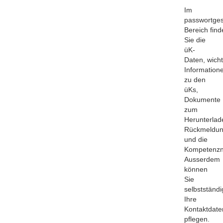
Im
passwortges
Bereich find
Sie die
üK-
Daten, wicht
Information
zu den
üKs,
Dokumente
zum
Herunterlade
Rückmeldu
und die
Kompetenzn
Ausserdem
können
Sie
selbstständi
Ihre
Kontaktdate
pflegen.